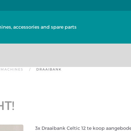
nes, accessories and spare parts
 MACHINES
DRAAIBANK
HT!
3x Draaibank Celtic 12 te koop aangebod