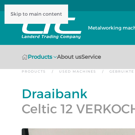
Skip to main content
Metalworking machi
Products
About us
Service
PRODUCTS
USED MACHINES
GEBRUIKTE
Draaibank
Celtic 12 VERKOC