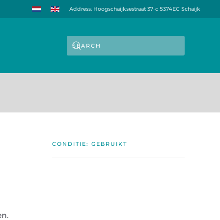
Address: Hoogschaijksestraat 37-c 5374EC Schaijk
CONDITIE: GEBRUIKT
en.