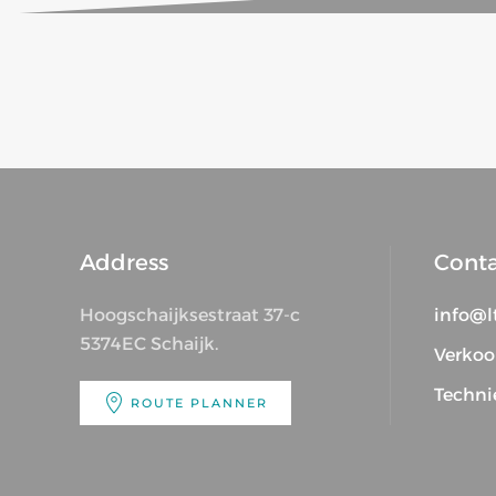
Address
Cont
Hoogschaijksestraat 37-c
info@lt
5374EC Schaijk.
Verkoo
Techni
ROUTE PLANNER