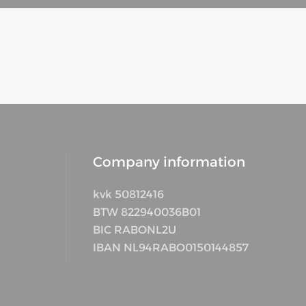
Company information
kvk 50812416
BTW 822940036B01
BIC RABONL2U
IBAN NL94RABO0150144857