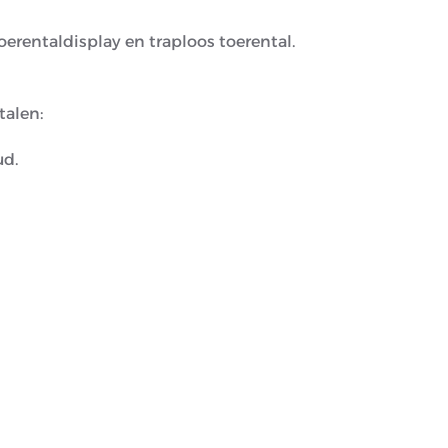
oerentaldisplay en traploos toerental.
talen:
ud.