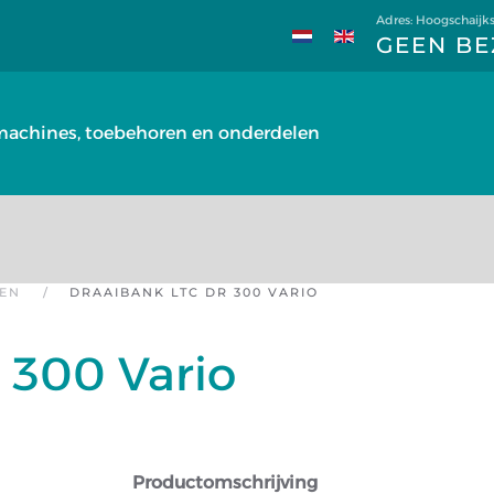
Adres: Hoogschaijks
GEEN BE
achines, toebehoren en onderdelen
EN
DRAAIBANK LTC DR 300 VARIO
 300 Vario
Productomschrijving