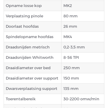
Opname losse kop
MK2
Verplaatsing pinole
80 mm
Doorlaat hoofdas
26 mm
Spindelopname hoofdas
MK4
Draadsnijden metrisch
0,2-3,5 mm
Draadsnijden Whitworth
8-56 TPI
Draaidiameter over bed
250 mm
Draaidiameter over support
150 mm
Dwarsverplaatsing support
135 mm
Toerentalbereik
30-2200 omw/min