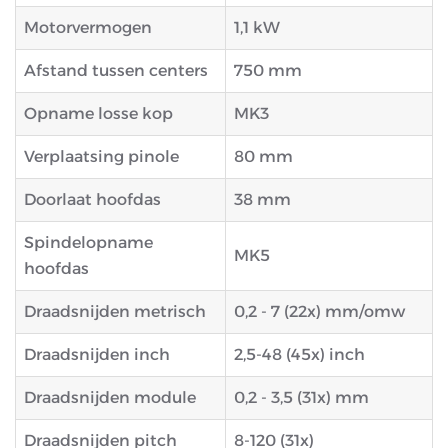
Motorvermogen
1,1 kW
Afstand tussen centers
750 mm
Opname losse kop
MK3
Verplaatsing pinole
80 mm
Doorlaat hoofdas
38 mm
Spindelopname
MK5
hoofdas
Draadsnijden metrisch
0,2 - 7 (22x) mm/omw
Draadsnijden inch
2,5-48 (45x) inch
Draadsnijden module
0,2 - 3,5 (31x) mm
Draadsnijden pitch
8-120 (31x)