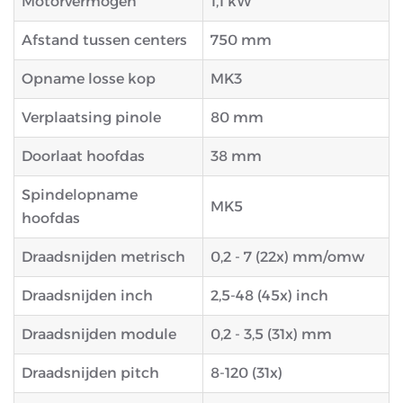
Motorvermogen
1,1 kW
Afstand tussen centers
750 mm
Opname losse kop
MK3
Verplaatsing pinole
80 mm
Doorlaat hoofdas
38 mm
Spindelopname
MK5
hoofdas
Draadsnijden metrisch
0,2 - 7 (22x) mm/omw
Draadsnijden inch
2,5-48 (45x) inch
Draadsnijden module
0,2 - 3,5 (31x) mm
Draadsnijden pitch
8-120 (31x)